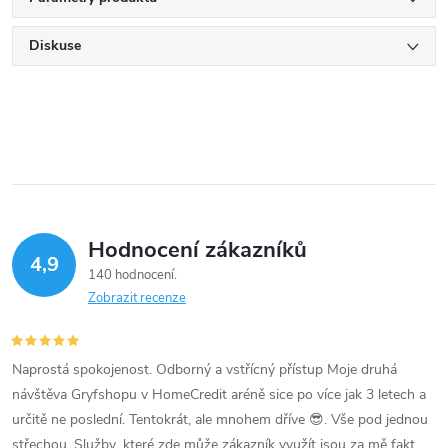
Diskuse
Hodnocení zákazníků
4,9
140 hodnocení
Zobrazit recenze
Naprostá spokojenost. Odborný a vstřícný přístup Moje druhá
návštěva Gryfshopu v HomeCredit aréně sice po více jak 3 letech a
určitě ne poslední. Tentokrát, ale mnohem dříve 😎. Vše pod jednou
střechou. Služby ,které zde může zákazník využít jsou za mě fakt