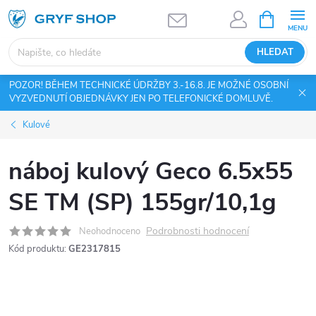
Přejít
NÁKUPNÍ
KOŠÍK
na
obsah
HLEDAT
POZOR! BĚHEM TECHNICKÉ ÚDRŽBY 3.-16.8. JE MOŽNÉ OSOBNÍ
VYZVEDNUTÍ OBJEDNÁVKY JEN PO TELEFONICKÉ DOMLUVĚ.
Kulové
náboj kulový Geco 6.5x55
SE TM (SP) 155gr/10,1g
Podrobnosti hodnocení
Neohodnoceno
Kód produktu:
GE2317815