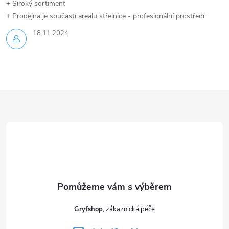
+ Široký sortiment
+ Prodejna je součástí areálu střelnice - profesionální prostředí
18.11.2024
Z
á
p
a
t
Gryfshop