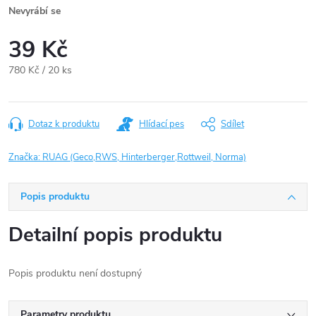
Nevyrábí se
39 Kč
Měrná
780 Kč / 20 ks
cena:
Dotaz k produktu
Hlídací pes
Sdílet
Značka:
RUAG (Geco,RWS, Hinterberger,Rottweil, Norma)
Popis produktu
Detailní popis produktu
Popis produktu není dostupný
Parametry produktu