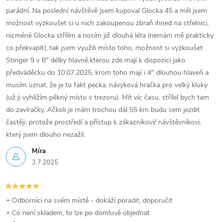
parádní. Na poslední návštěvě jsem kupoval Glocka 45 a měl jsem
možnost vyzkoušet si u nich zakoupenou zbraň ihned na střelnici,
nicméně Glocka střílím a nosím již dlouhá léta (nemám mě prakticky
co překvapit), tak jsem využili místo toho, možnost si vyzkoušet
Stinger 9 v 8" délky hlavně,kterou zde mají k dispozici jako
předváděcku do 10.07.2025, krom toho mají i 4" dlouhou hlaveň a
musím uznat, že je to fakt pecka, návyková hračka pro velký kluky
(už ji vyhlížím pěkný místo v trezoru). Mít víc času, střílel bych tam
do zavíračky. Ačkoli je mám trochou dál 55 km budu sem jezdit
častěji, protože prostředí a přístup k zákazníkovi/ návštěvníkovi,
který jsem dlouho nezažil.
Míra
3.7.2025
+ Odborníci na svém místě - dokáží poradit, doporučit
+ Co není skladem, to lze po domluvě objednat