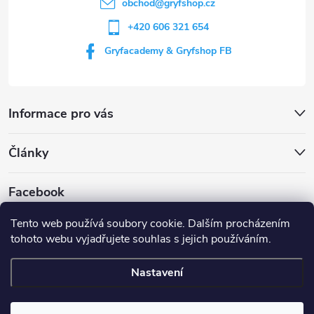
í
obchod
@
gryfshop.cz
+420 606 321 654
Gryfacademy & Gryfshop FB
Informace pro vás
Články
Facebook
Tento web používá soubory cookie. Dalším procházením
tohoto webu vyjadřujete souhlas s jejich používáním.
Web Gryf Academy
Rezervace střelnice
Nastavení
Copyright 2026
Gryf shop
. Všechna práva vyhrazena.