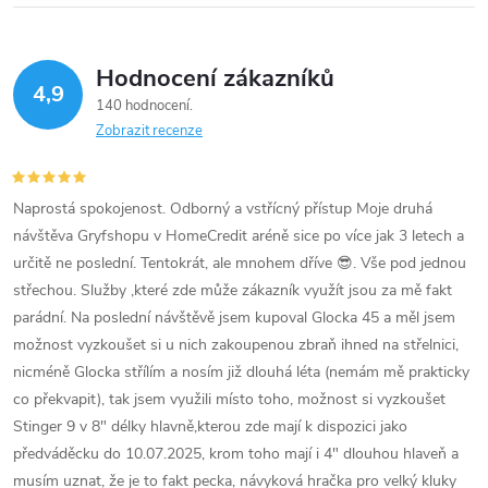
Hodnocení zákazníků
4,9
140 hodnocení
Zobrazit recenze
Naprostá spokojenost. Odborný a vstřícný přístup Moje druhá
návštěva Gryfshopu v HomeCredit aréně sice po více jak 3 letech a
určitě ne poslední. Tentokrát, ale mnohem dříve 😎. Vše pod jednou
střechou. Služby ,které zde může zákazník využít jsou za mě fakt
parádní. Na poslední návštěvě jsem kupoval Glocka 45 a měl jsem
možnost vyzkoušet si u nich zakoupenou zbraň ihned na střelnici,
nicméně Glocka střílím a nosím již dlouhá léta (nemám mě prakticky
co překvapit), tak jsem využili místo toho, možnost si vyzkoušet
Stinger 9 v 8" délky hlavně,kterou zde mají k dispozici jako
předváděcku do 10.07.2025, krom toho mají i 4" dlouhou hlaveň a
musím uznat, že je to fakt pecka, návyková hračka pro velký kluky