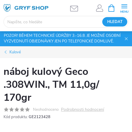
Přejít
NÁKUPNÍ
KOŠÍK
na
obsah
HLEDAT
POZOR! BĚHEM TECHNICKÉ ÚDRŽBY 3.-16.8. JE MOŽNÉ OSOBNÍ
VYZVEDNUTÍ OBJEDNÁVKY JEN PO TELEFONICKÉ DOMLUVĚ.
Kulové
náboj kulový Geco
.308WIN., TM 11,0g/
170gr
Podrobnosti hodnocení
Neohodnoceno
Kód produktu:
GE2123428