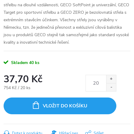
střelbu na dlouhé vzdálenosti, GECO SoftPoint je univerzální, GECO
Target pro sportovní střelbu a GECO ZERO je bezolovnatá střela s
extrémním stavěcím účinkem. Všechny střely jsou vyráběny v
Německu, tzn. že jedinečná přesnost a exkluzivní cílová balistika
jsou u produktů GECO stejně tak samozřejmé jako standard vysoké
kvality a inovativní technické řešení.
Skladem
40 ks
37,70 Kč
Měrná
754 Kč / 20 ks
cena:
VLOŽIT DO KOŠÍKU
Dotaz k produktu
Hlídací pes
Sdílet