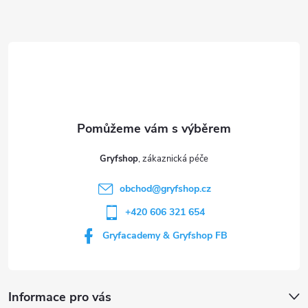
Z
á
p
a
t
Gryfshop
í
obchod
@
gryfshop.cz
+420 606 321 654
Gryfacademy & Gryfshop FB
Informace pro vás