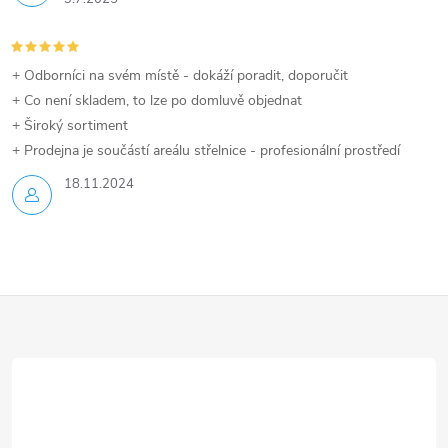
+ Odborníci na svém místě - dokáží poradit, doporučit
+ Co není skladem, to lze po domluvě objednat
+ Široký sortiment
+ Prodejna je součástí areálu střelnice - profesionální prostředí
18.11.2024
Z
á
p