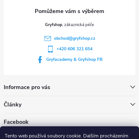
a
t
Gryfshop
í
obchod
@
gryfshop.cz
+420 606 321 654
Gryfacademy & Gryfshop FB
Informace pro vás
Články
Facebook
Tento web používá soubory cookie. Dalším procházením