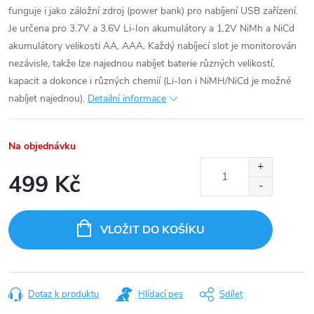
funguje i jako záložní zdroj (power bank) pro nabíjení USB zařízení.
Je určena pro 3.7V a 3.6V Li-Ion akumulátory a 1.2V NiMh a NiCd
akumulátory velikosti AA, AAA. Každý nabíjecí slot je monitorován
nezávisle, takže lze najednou nabíjet baterie různých velikostí,
kapacit a dokonce i různých chemií (Li-Ion i NiMH/NiCd je možné
nabíjet najednou).
Detailní informace
Na objednávku
499 Kč
Měrná
cena:
VLOŽIT DO KOŠÍKU
Dotaz k produktu
Hlídací pes
Sdílet