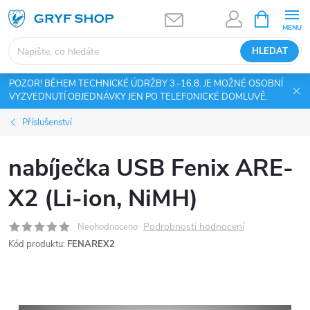
Přejít
NÁKUPNÍ
KOŠÍK
na
obsah
HLEDAT
POZOR! BĚHEM TECHNICKÉ ÚDRŽBY 3.-16.8. JE MOŽNÉ OSOBNÍ
VYZVEDNUTÍ OBJEDNÁVKY JEN PO TELEFONICKÉ DOMLUVĚ.
Příslušenství
nabíječka USB Fenix ARE-
X2 (Li-ion, NiMH)
Podrobnosti hodnocení
Neohodnoceno
Kód produktu:
FENAREX2