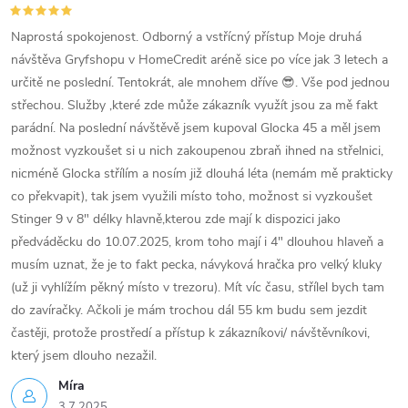
Naprostá spokojenost. Odborný a vstřícný přístup Moje druhá
návštěva Gryfshopu v HomeCredit aréně sice po více jak 3 letech a
určitě ne poslední. Tentokrát, ale mnohem dříve 😎. Vše pod jednou
střechou. Služby ,které zde může zákazník využít jsou za mě fakt
parádní. Na poslední návštěvě jsem kupoval Glocka 45 a měl jsem
možnost vyzkoušet si u nich zakoupenou zbraň ihned na střelnici,
nicméně Glocka střílím a nosím již dlouhá léta (nemám mě prakticky
co překvapit), tak jsem využili místo toho, možnost si vyzkoušet
Stinger 9 v 8" délky hlavně,kterou zde mají k dispozici jako
předváděcku do 10.07.2025, krom toho mají i 4" dlouhou hlaveň a
musím uznat, že je to fakt pecka, návyková hračka pro velký kluky
(už ji vyhlížím pěkný místo v trezoru). Mít víc času, střílel bych tam
do zavíračky. Ačkoli je mám trochou dál 55 km budu sem jezdit
častěji, protože prostředí a přístup k zákazníkovi/ návštěvníkovi,
který jsem dlouho nezažil.
Míra
3.7.2025