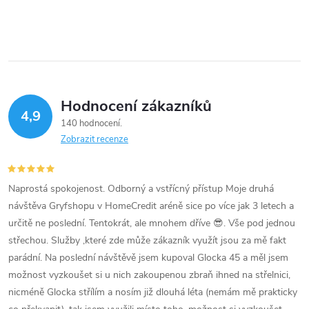
Hodnocení zákazníků
4,9
140 hodnocení
Zobrazit recenze
Naprostá spokojenost. Odborný a vstřícný přístup Moje druhá
návštěva Gryfshopu v HomeCredit aréně sice po více jak 3 letech a
určitě ne poslední. Tentokrát, ale mnohem dříve 😎. Vše pod jednou
střechou. Služby ,které zde může zákazník využít jsou za mě fakt
parádní. Na poslední návštěvě jsem kupoval Glocka 45 a měl jsem
možnost vyzkoušet si u nich zakoupenou zbraň ihned na střelnici,
nicméně Glocka střílím a nosím již dlouhá léta (nemám mě prakticky