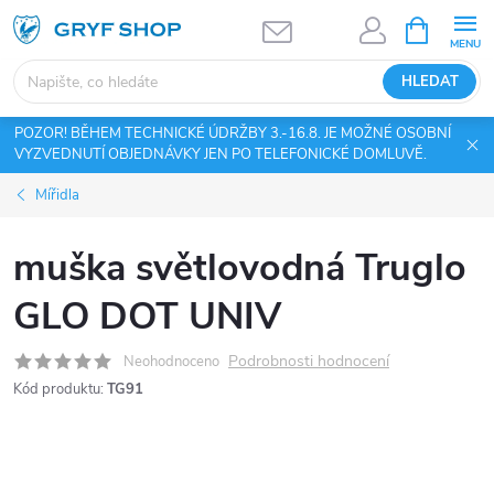
Přejít
NÁKUPNÍ
KOŠÍK
na
obsah
HLEDAT
POZOR! BĚHEM TECHNICKÉ ÚDRŽBY 3.-16.8. JE MOŽNÉ OSOBNÍ
VYZVEDNUTÍ OBJEDNÁVKY JEN PO TELEFONICKÉ DOMLUVĚ.
Mířidla
muška světlovodná Truglo
GLO DOT UNIV
Podrobnosti hodnocení
Neohodnoceno
Kód produktu:
TG91