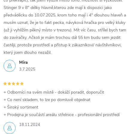
co překvapit), tak jsem využili místo toho, možnost si vyzkoušet
Stinger 9 v 8" délky hlavně,kterou zde mají k dispozici jako
předváděcku do 10.07.2025, krom toho mají i 4" dlouhou hlaveň a
musím uznat, že je to fakt pecka, návyková hračka pro velký kluky
(už ji vyhlížím pěkný místo v trezoru). Mít víc času, střílel bych tam
do zavíračky. Ačkoli je mám trochou dál 55 km budu sem jezdit
častěji, protože prostředí a přístup k zákazníkovi/ návštěvníkovi,
který jsem dlouho nezažil.
Míra
3.7.2025
+ Odborníci na svém místě - dokáží poradit, doporučit
+ Co není skladem, to lze po domluvě objednat
+ Široký sortiment
+ Prodejna je součástí areálu střelnice - profesionální prostředí
18.11.2024