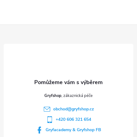
Z
á
p
a
t
Gryfshop
í
obchod
@
gryfshop.cz
+420 606 321 654
Gryfacademy & Gryfshop FB