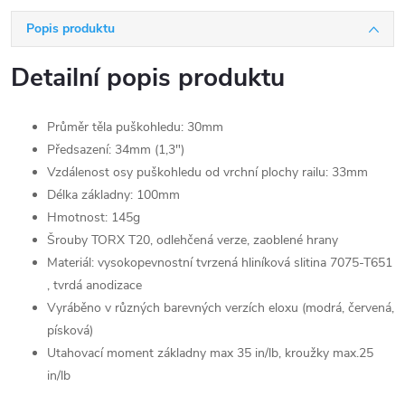
Popis produktu
Detailní popis produktu
Průměr těla puškohledu: 30mm
Předsazení: 34mm (1,3")
Vzdálenost osy puškohledu od vrchní plochy railu: 33mm
Délka základny: 100mm
Hmotnost: 145g
Šrouby TORX T20, odlehčená verze, zaoblené hrany
Materiál: vysokopevnostní tvrzená hliníková slitina 7075-T651
, tvrdá anodizace
Vyráběno v různých barevných verzích eloxu (modrá, červená,
písková)
Utahovací moment základny max 35 in/lb, kroužky max.25
in/lb