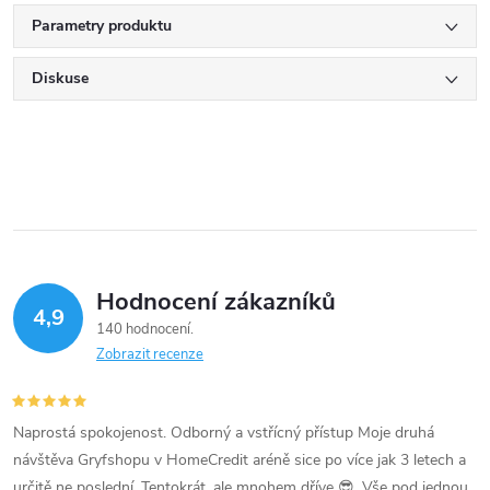
Parametry produktu
Diskuse
Hodnocení zákazníků
4,9
140 hodnocení
Zobrazit recenze
Naprostá spokojenost. Odborný a vstřícný přístup Moje druhá
návštěva Gryfshopu v HomeCredit aréně sice po více jak 3 letech a
určitě ne poslední. Tentokrát, ale mnohem dříve 😎. Vše pod jednou