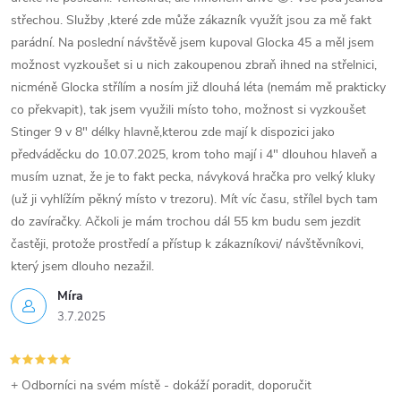
střechou. Služby ,které zde může zákazník využít jsou za mě fakt
parádní. Na poslední návštěvě jsem kupoval Glocka 45 a měl jsem
možnost vyzkoušet si u nich zakoupenou zbraň ihned na střelnici,
nicméně Glocka střílím a nosím již dlouhá léta (nemám mě prakticky
co překvapit), tak jsem využili místo toho, možnost si vyzkoušet
Stinger 9 v 8" délky hlavně,kterou zde mají k dispozici jako
předváděcku do 10.07.2025, krom toho mají i 4" dlouhou hlaveň a
musím uznat, že je to fakt pecka, návyková hračka pro velký kluky
(už ji vyhlížím pěkný místo v trezoru). Mít víc času, střílel bych tam
do zavíračky. Ačkoli je mám trochou dál 55 km budu sem jezdit
častěji, protože prostředí a přístup k zákazníkovi/ návštěvníkovi,
který jsem dlouho nezažil.
Míra
3.7.2025
+ Odborníci na svém místě - dokáží poradit, doporučit