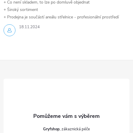
+ Co není skladem, to lze po domluvě objednat
+ Široký sortiment
+ Prodejna je součástí areálu střelnice - profesionální prostředí
18.11.2024
Z
á
p
a
t
Gryfshop