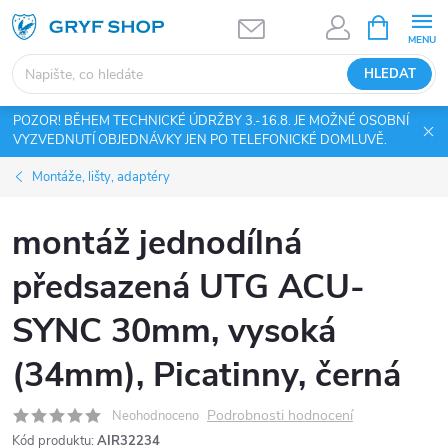
Přejít
NÁKUPNÍ
KOŠÍK
na
obsah
HLEDAT
POZOR! BĚHEM TECHNICKÉ ÚDRŽBY 3.-16.8. JE MOŽNÉ OSOBNÍ
VYZVEDNUTÍ OBJEDNÁVKY JEN PO TELEFONICKÉ DOMLUVĚ.
Montáže, lišty, adaptéry
montáž jednodílná
předsazená UTG ACU-
SYNC 30mm, vysoká
(34mm), Picatinny, černá
Podrobnosti hodnocení
Neohodnoceno
Kód produktu:
AIR32234