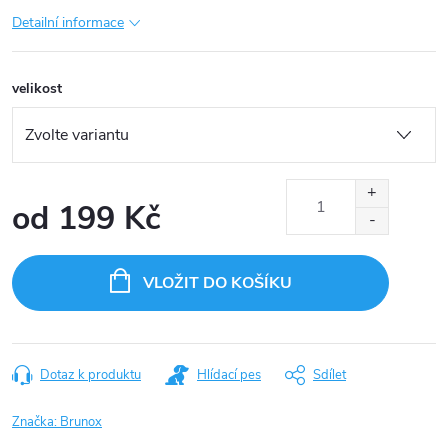
Detailní informace
velikost
od
199 Kč
Měrná
cena:
VLOŽIT DO KOŠÍKU
Dotaz k produktu
Hlídací pes
Sdílet
Značka:
Brunox