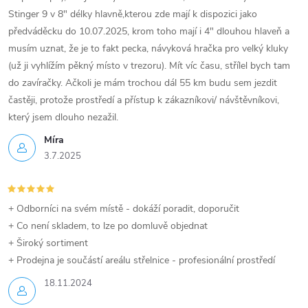
Stinger 9 v 8" délky hlavně,kterou zde mají k dispozici jako
předváděcku do 10.07.2025, krom toho mají i 4" dlouhou hlaveň a
musím uznat, že je to fakt pecka, návyková hračka pro velký kluky
(už ji vyhlížím pěkný místo v trezoru). Mít víc času, střílel bych tam
do zavíračky. Ačkoli je mám trochou dál 55 km budu sem jezdit
častěji, protože prostředí a přístup k zákazníkovi/ návštěvníkovi,
který jsem dlouho nezažil.
Míra
3.7.2025
+ Odborníci na svém místě - dokáží poradit, doporučit
+ Co není skladem, to lze po domluvě objednat
+ Široký sortiment
+ Prodejna je součástí areálu střelnice - profesionální prostředí
18.11.2024