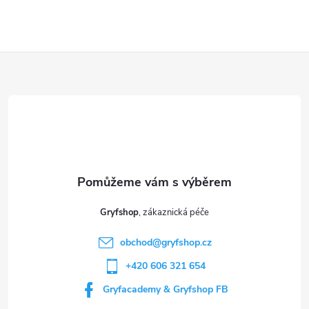
Z
á
p
a
t
Gryfshop
í
obchod
@
gryfshop.cz
+420 606 321 654
Gryfacademy & Gryfshop FB