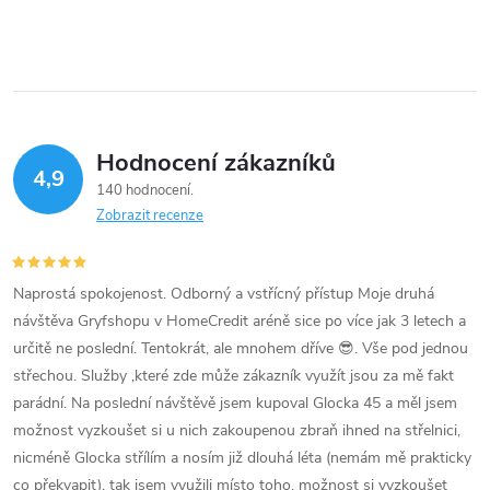
Hodnocení zákazníků
4,9
140 hodnocení
Zobrazit recenze
Naprostá spokojenost. Odborný a vstřícný přístup Moje druhá
návštěva Gryfshopu v HomeCredit aréně sice po více jak 3 letech a
určitě ne poslední. Tentokrát, ale mnohem dříve 😎. Vše pod jednou
střechou. Služby ,které zde může zákazník využít jsou za mě fakt
parádní. Na poslední návštěvě jsem kupoval Glocka 45 a měl jsem
možnost vyzkoušet si u nich zakoupenou zbraň ihned na střelnici,
nicméně Glocka střílím a nosím již dlouhá léta (nemám mě prakticky
co překvapit), tak jsem využili místo toho, možnost si vyzkoušet