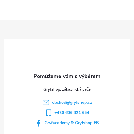
Z
á
p
a
t
Gryfshop
í
obchod
@
gryfshop.cz
+420 606 321 654
Gryfacademy & Gryfshop FB