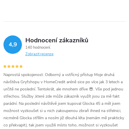
Hodnocení zákazníků
4,9
140 hodnocení
Zobrazit recenze
Naprostá spokojenost. Odborný a vstřícný přístup Moje druhá
návštěva Gryfshopu v HomeCredit aréně sice po více jak 3 letech a
určitě ne poslední. Tentokrát, ale mnohem dříve 😎. Vše pod jednou
střechou. Služby ,které zde může zákazník využít jsou za mě fakt
parádní. Na poslední návštěvě jsem kupoval Glocka 45 a měl jsem
možnost vyzkoušet si u nich zakoupenou zbraň ihned na střelnici,
nicméně Glocka střílím a nosím již dlouhá léta (nemám mě prakticky
co překvapit), tak jsem využili místo toho, možnost si vyzkoušet