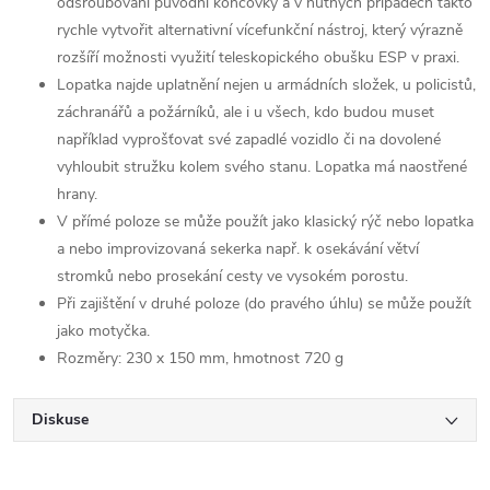
odšroubování původní koncovky a v nutných případech takto
rychle vytvořit alternativní vícefunkční nástroj, který výrazně
rozšíří možnosti využití teleskopického obušku ESP v praxi.
Lopatka najde uplatnění nejen u armádních složek, u policistů,
záchranářů a požárníků, ale i u všech, kdo budou muset
například vyprošťovat své zapadlé vozidlo či na dovolené
vyhloubit stružku kolem svého stanu. Lopatka má naostřené
hrany.
V přímé poloze se může použít jako klasický rýč nebo lopatka
a nebo improvizovaná sekerka např. k osekávání větví
stromků nebo prosekání cesty ve vysokém porostu.
Při zajištění v druhé poloze (do pravého úhlu) se může použít
jako motyčka.
Rozměry: 230 x 150 mm, hmotnost 720 g
Diskuse