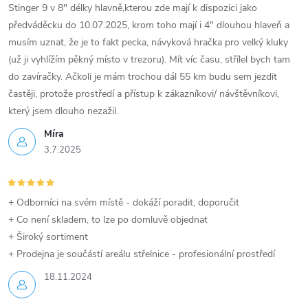
Stinger 9 v 8" délky hlavně,kterou zde mají k dispozici jako
předváděcku do 10.07.2025, krom toho mají i 4" dlouhou hlaveň a
musím uznat, že je to fakt pecka, návyková hračka pro velký kluky
(už ji vyhlížím pěkný místo v trezoru). Mít víc času, střílel bych tam
do zavíračky. Ačkoli je mám trochou dál 55 km budu sem jezdit
častěji, protože prostředí a přístup k zákazníkovi/ návštěvníkovi,
který jsem dlouho nezažil.
Míra
3.7.2025
+ Odborníci na svém místě - dokáží poradit, doporučit
+ Co není skladem, to lze po domluvě objednat
+ Široký sortiment
+ Prodejna je součástí areálu střelnice - profesionální prostředí
18.11.2024