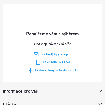
á
p
a
t
Gryfshop
í
obchod
@
gryfshop.cz
+420 606 321 654
Gryfacademy & Gryfshop FB
Informace pro vás
Články