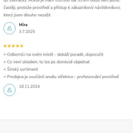
do zavíračky. Ačkoli je mám trochou dál 55 km budu sem jezdit
častěji, protože prostředí a přístup k zákazníkovi/ návštěvníkovi,
který jsem dlouho nezažil.
Míra
3.7.2025
+ Odborníci na svém místě - dokáží poradit, doporučit
+ Co není skladem, to lze po domluvě objednat
+ Široký sortiment
+ Prodejna je součástí areálu střelnice - profesionální prostředí
18.11.2024
Z