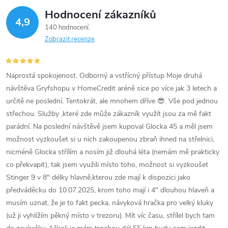
Hodnocení zákazníků
4,9
140 hodnocení
Zobrazit recenze
Naprostá spokojenost. Odborný a vstřícný přístup Moje druhá
návštěva Gryfshopu v HomeCredit aréně sice po více jak 3 letech a
určitě ne poslední. Tentokrát, ale mnohem dříve 😎. Vše pod jednou
střechou. Služby ,které zde může zákazník využít jsou za mě fakt
parádní. Na poslední návštěvě jsem kupoval Glocka 45 a měl jsem
možnost vyzkoušet si u nich zakoupenou zbraň ihned na střelnici,
nicméně Glocka střílím a nosím již dlouhá léta (nemám mě prakticky
co překvapit), tak jsem využili místo toho, možnost si vyzkoušet
Stinger 9 v 8" délky hlavně,kterou zde mají k dispozici jako
předváděcku do 10.07.2025, krom toho mají i 4" dlouhou hlaveň a
musím uznat, že je to fakt pecka, návyková hračka pro velký kluky
(už ji vyhlížím pěkný místo v trezoru). Mít víc času, střílel bych tam