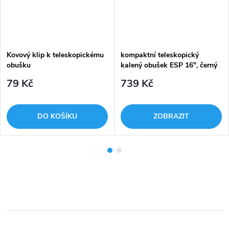
Kovový klip k teleskopickému
kompaktní teleskopický
obušku
kalený obušek ESP 16", černý
79 Kč
739 Kč
DO KOŠÍKU
ZOBRAZIT