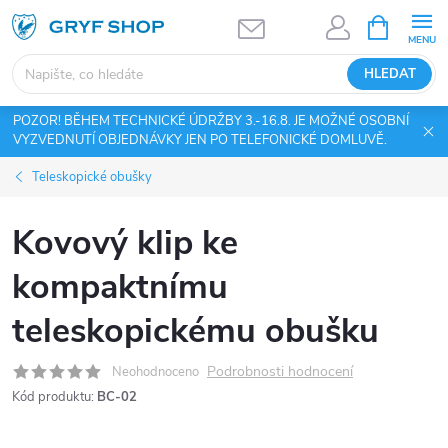
Přejít
NÁKUPNÍ
KOŠÍK
na
obsah
HLEDAT
POZOR! BĚHEM TECHNICKÉ ÚDRŽBY 3.-16.8. JE MOŽNÉ OSOBNÍ
VYZVEDNUTÍ OBJEDNÁVKY JEN PO TELEFONICKÉ DOMLUVĚ.
Teleskopické obušky
Kovový klip ke
kompaktnímu
teleskopickému obušku
Podrobnosti hodnocení
Neohodnoceno
Kód produktu:
BC-02