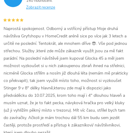
140 hodnocení
Zobrazit recenze
Naprostá spokojenost. Odborný a vstřícný přístup Moje druhá
návštěva Gryfshopu v HomeCredit aréně sice po více jak 3 letech a
určitě ne poslední. Tentokrát, ale mnohem dříve 😎. Vše pod jednou
střechou. Služby ,které zde může zákazník využít jsou za mě fakt
parádní. Na poslední návštěvě jsem kupoval Glocka 45 a měl jsem
možnost vyzkoušet si u nich zakoupenou zbraň ihned na střelnici,
nicméně Glocka střílím a nosím již dlouhá léta (nemám mě prakticky
co překvapit), tak jsem využili místo toho, možnost si vyzkoušet
Stinger 9 v 8" délky hlavně,kterou zde mají k dispozici jako
předváděcku do 10.07.2025, krom toho mají i 4" dlouhou hlaveň a
musím uznat, že je to fakt pecka, návyková hračka pro velký kluky
(už ji vyhlížím pěkný místo v trezoru). Mít víc času, střílel bych tam
do zavíračky. Ačkoli je mám trochou dál 55 km budu sem jezdit
častěji, protože prostředí a přístup k zákazníkovi/ návštěvníkovi,
který jsem dlouho nezažil.