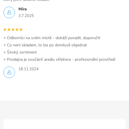
Míra
3.7.2025
+ Odborníci na svém místě - dokáží poradit, doporučit
+ Co není skladem, to lze po domluvě objednat
+ Široký sortiment
+ Prodejna je součástí areálu střelnice - profesionální prostředí
18.11.2024
Z
á