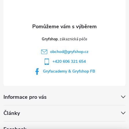
p
a
t
Gryfshop
í
obchod
@
gryfshop.cz
+420 606 321 654
Gryfacademy & Gryfshop FB
Informace pro vás
Články