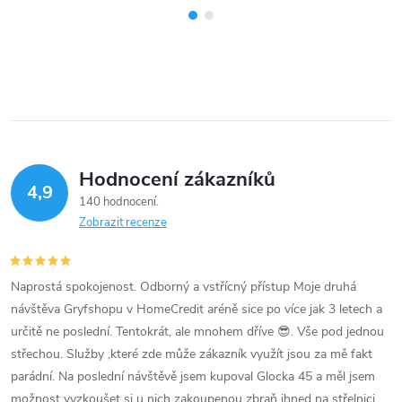
Hodnocení zákazníků
4,9
140 hodnocení
Zobrazit recenze
Naprostá spokojenost. Odborný a vstřícný přístup Moje druhá
návštěva Gryfshopu v HomeCredit aréně sice po více jak 3 letech a
určitě ne poslední. Tentokrát, ale mnohem dříve 😎. Vše pod jednou
střechou. Služby ,které zde může zákazník využít jsou za mě fakt
parádní. Na poslední návštěvě jsem kupoval Glocka 45 a měl jsem
možnost vyzkoušet si u nich zakoupenou zbraň ihned na střelnici,