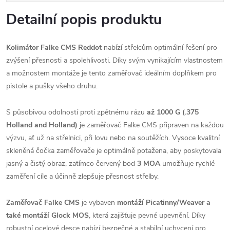
Detailní popis produktu
Kolimátor Falke CMS Reddot
nabízí střelcům optimální řešení pro
zvýšení přesnosti a spolehlivosti. Díky svým vynikajícím vlastnostem
a možnostem montáže je tento zaměřovač ideálním doplňkem pro
pistole a pušky všeho druhu.
S působivou odolností proti zpětnému rázu
až 1000 G (.375
Holland and Holland)
je zaměřovač Falke CMS připraven na každou
výzvu, ať už na střelnici, při lovu nebo na soutěžích. Vysoce kvalitní
skleněná čočka zaměřovače je optimálně potažena, aby poskytovala
jasný a čistý obraz, zatímco červený bod
3 MOA
umožňuje rychlé
zaměření cíle a účinně zlepšuje přesnost střelby.
Zaměřovač Falke CMS
je vybaven
montáží
Picatinny
/Weaver a
také montáží Glock
MOS
, která zajišťuje pevné upevnění. Díky
robustní ocelové desce nabízí bezpečné a stabilní uchycení pro