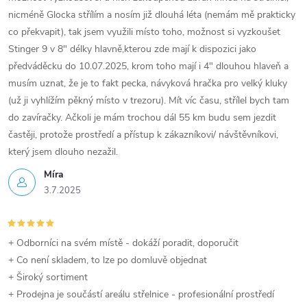
nicméně Glocka střílím a nosím již dlouhá léta (nemám mě prakticky
co překvapit), tak jsem využili místo toho, možnost si vyzkoušet
Stinger 9 v 8" délky hlavně,kterou zde mají k dispozici jako
předváděcku do 10.07.2025, krom toho mají i 4" dlouhou hlaveň a
musím uznat, že je to fakt pecka, návyková hračka pro velký kluky
(už ji vyhlížím pěkný místo v trezoru). Mít víc času, střílel bych tam
do zavíračky. Ačkoli je mám trochou dál 55 km budu sem jezdit
častěji, protože prostředí a přístup k zákazníkovi/ návštěvníkovi,
který jsem dlouho nezažil.
Míra
3.7.2025
+ Odborníci na svém místě - dokáží poradit, doporučit
+ Co není skladem, to lze po domluvě objednat
+ Široký sortiment
+ Prodejna je součástí areálu střelnice - profesionální prostředí