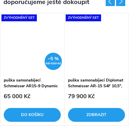
doporučujeme ještě dokoupit
ZVÝHODNĚNÝ SET
ZVÝHODNĚNÝ SET
–5 %
68 500 Kč
puška samonabíjecí
puška samonabíjecí Diplomat
Schmeisser AR15-9 Dynamic
Schmeisser AR-15 S4F 10,5",
PCC Magpul Performance,
.223 Rem
65 000 Kč
79 900 Kč
10,5" 9mm Luger
DO KOŠÍKU
ZOBRAZIT