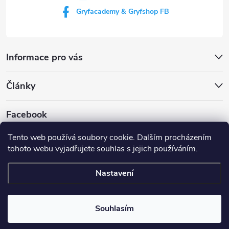
Gryfacademy & Gryfshop FB
Informace pro vás
Články
Facebook
Tento web používá soubory cookie. Dalším procházením
tohoto webu vyjadřujete souhlas s jejich používáním.
Web Gryf Academy
Rezervace střelnice
Nastavení
Copyright 2026
Gryf shop
. Všechna práva vyhrazena.
Souhlasím
Vytvořil Shoptet