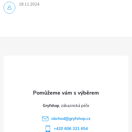
18.11.2024
Z
á
p
a
t
Gryfshop
í
obchod
@
gryfshop.cz
+420 606 321 654