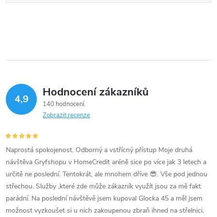
Hodnocení zákazníků
4,9
140 hodnocení
Zobrazit recenze
Naprostá spokojenost. Odborný a vstřícný přístup Moje druhá
návštěva Gryfshopu v HomeCredit aréně sice po více jak 3 letech a
určitě ne poslední. Tentokrát, ale mnohem dříve 😎. Vše pod jednou
střechou. Služby ,které zde může zákazník využít jsou za mě fakt
parádní. Na poslední návštěvě jsem kupoval Glocka 45 a měl jsem
možnost vyzkoušet si u nich zakoupenou zbraň ihned na střelnici,