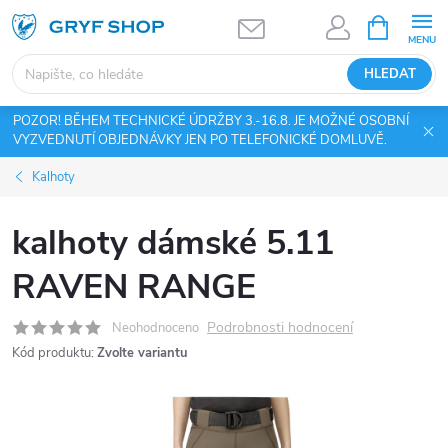
Přejít
NÁKUPNÍ
KOŠÍK
na
obsah
HLEDAT
POZOR! BĚHEM TECHNICKÉ ÚDRŽBY 3.-16.8. JE MOŽNÉ OSOBNÍ
VYZVEDNUTÍ OBJEDNÁVKY JEN PO TELEFONICKÉ DOMLUVĚ.
Kalhoty
kalhoty dámské 5.11
RAVEN RANGE
Podrobnosti hodnocení
Neohodnoceno
Kód produktu:
Zvolte variantu