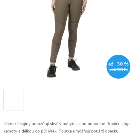
až –30 %
od 2 600 Kč
Dámské legíny umožňují skvělý pohyb a jsou pohodlné. Tradiční jóga
kalhoty s délkou do půl lýtek. Poutka umožňují použití opasku,