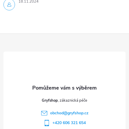
18.11.2024
Z
á
p
a
t
Gryfshop
í
obchod
@
gryfshop.cz
+420 606 321 654