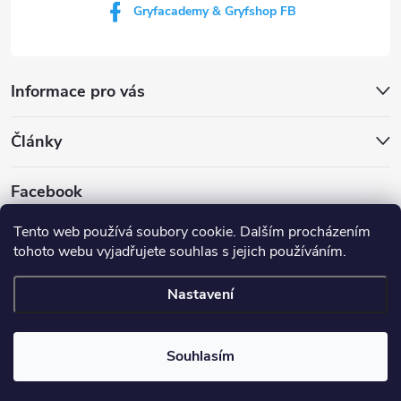
Gryfacademy & Gryfshop FB
Informace pro vás
Články
Facebook
Tento web používá soubory cookie. Dalším procházením
tohoto webu vyjadřujete souhlas s jejich používáním.
Web Gryf Academy
Rezervace střelnice
Nastavení
Copyright 2026
Gryf shop
. Všechna práva vyhrazena.
Souhlasím
Vytvořil Shoptet