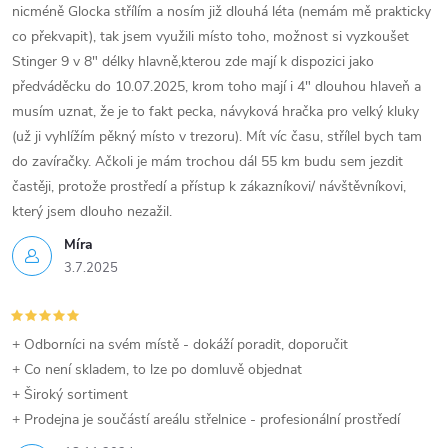
nicméně Glocka střílím a nosím již dlouhá léta (nemám mě prakticky
co překvapit), tak jsem využili místo toho, možnost si vyzkoušet
Stinger 9 v 8" délky hlavně,kterou zde mají k dispozici jako
předváděcku do 10.07.2025, krom toho mají i 4" dlouhou hlaveň a
musím uznat, že je to fakt pecka, návyková hračka pro velký kluky
(už ji vyhlížím pěkný místo v trezoru). Mít víc času, střílel bych tam
do zavíračky. Ačkoli je mám trochou dál 55 km budu sem jezdit
častěji, protože prostředí a přístup k zákazníkovi/ návštěvníkovi,
který jsem dlouho nezažil.
Míra
3.7.2025
+ Odborníci na svém místě - dokáží poradit, doporučit
+ Co není skladem, to lze po domluvě objednat
+ Široký sortiment
+ Prodejna je součástí areálu střelnice - profesionální prostředí