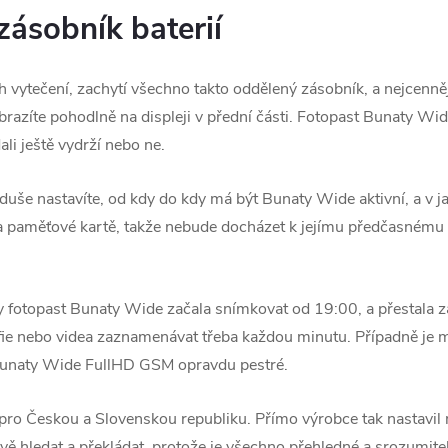
zásobník baterií
ch vytečení, zachytí všechno takto oddělený zásobník, a nejcenně
obrazíte pohodlně na displeji v přední části. Fotopast Bunaty 
ali ještě vydrží nebo ne.
duše nastavíte, od kdy do kdy má být Bunaty Wide aktivní, a v 
na paměťové kartě, takže nebude docházet k jejímu předčasnému 
by fotopast Bunaty Wide začala snímkovat od 19:00, a přestala z
fie nebo videa zaznamenávat třeba každou minutu. Případně je 
 Bunaty Wide FullHD GSM opravdu pestré.
ro Českou a Slovenskou republiku. Přímo výrobce tak nastavil m
 hledat a překládat, protože je všechno přehledné a srozumite