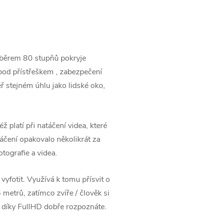
 záběrem 80 stupňů pokryje
 pod přístřeškem , zabezpečení
ř stejném úhlu jako lidské oko,
 platí při natáčení videa, které
táčení opakovalo několikrát za
tografie a videa.
vyfotit. Využívá k tomu přísvit o
 metrů, zatímco zvíře / člověk si
é díky FullHD dobře rozpoznáte.