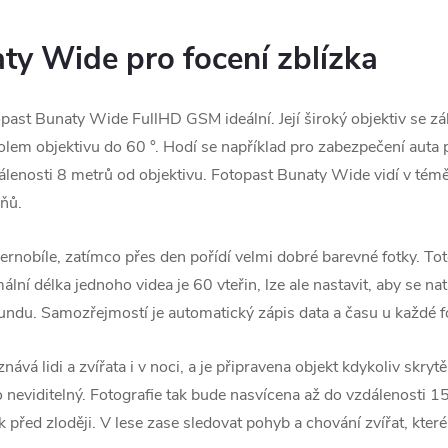
aty Wide pro focení zblízka
otopast Bunaty Wide FullHD GSM ideální. Její široký objektiv se
olem objektivu do 60 °. Hodí se například pro zabezpečení auta
álenosti 8 metrů od objektivu. Fotopast Bunaty Wide vidí v témě
pňů.
nobíle, zatímco přes den pořídí velmi dobré barevné fotky. Totéž
ní délka jednoho videa je 60 vteřin, lze ale nastavit, aby se na
ndu. Samozřejmostí je automatický zápis data a času u každé fo
 lidi a zvířata i v noci, a je připravena objekt kdykoliv skrytě 
o neviditelný. Fotografie tak bude nasvícena až do vzdálenosti 15
před zloději. V lese zase sledovat pohyb a chování zvířat, kter