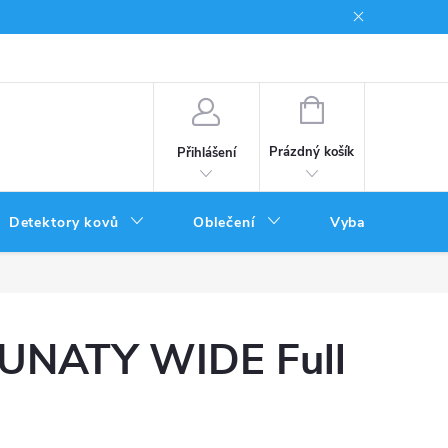
Podmínky uplatnění poukazů
NÁKUPNÍ
KOŠÍK
Prázdný košík
Přihlášení
Detektory kovů
Oblečení
Vybavení
BUNATY WIDE Full