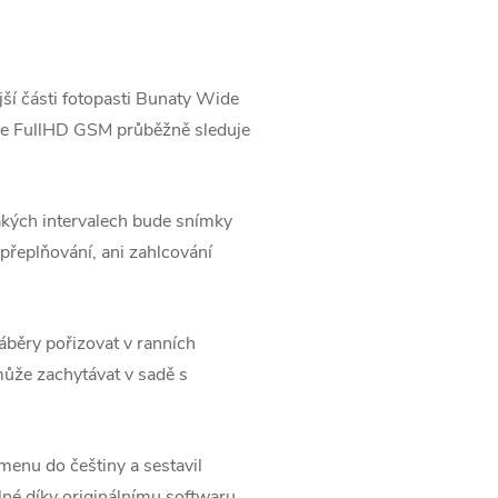
jší části fotopasti Bunaty Wide
Wide FullHD GSM průběžně sleduje
jakých intervalech bude snímky
přeplňování, ani zahlcování
áběry pořizovat v ranních
může zachytávat v sadě s
enu do češtiny a sestavil
lné díky originálnímu softwaru