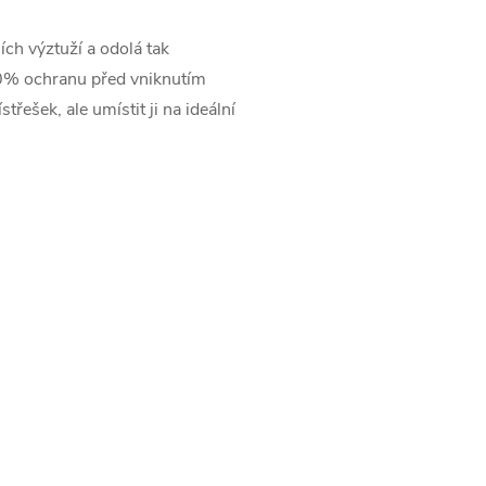
ch výztuží a odolá tak
100% ochranu před vniknutím
ešek, ale umístit ji na ideální