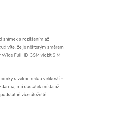
í snímek s rozlišením až
okud víte, že je některým směrem
aty Wide FullHD GSM vložit SIM
nímky s velmi malou velikostí –
e zdarma, má dostatek místa až
podstatně více úložiště.