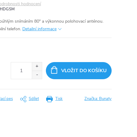
odrobnosti hodnocení
LHDGSM
úhlým snímáním 80° a výkonnou polohovací anténou.
lní telefon.
Detailní informace
VLOŽIT DO KOŠÍKU
dací pes
Sdílet
Tisk
Značka:
Bunaty