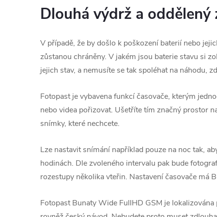
Dlouhá výdrž a oddělený 
V případě, že by došlo k poškození baterií nebo jeji
zůstanou chráněny. V jakém jsou baterie stavu si z
jejich stav, a nemusíte se tak spoléhat na náhodu, zd
Fotopast je vybavena funkcí časovače, kterým jedno
nebo videa pořizovat. Ušetříte tím značný prostor 
snímky, které nechcete.
Lze nastavit snímání například pouze na noc tak, a
hodinách. Dle zvoleného intervalu pak bude fotogra
rozestupy několika vteřin. Nastavení časovače má
Fotopast Bunaty Wide FullHD GSM je lokalizována p
rovněž český návod. Nebudete proto muset zdlouhavě