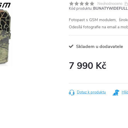
P
Neohodnoceno
Kód produktu:
BUNATYWIDEFUL
Fotopast s GSM modulem, široko
Odesílá fotografie na email a mobi
Skladem u dodavatele
7 990 Kč
Měrná
cena:
Dotaz k produktu
Hlí