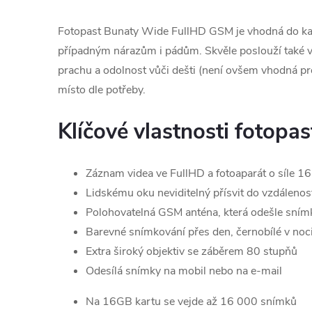
Fotopast Bunaty Wide FullHD GSM je vhodná do každé
případným nárazům i pádům. Skvěle poslouží také v 
prachu a odolnost vůči dešti (není ovšem vhodná pro 
místo dle potřeby.
Klíčové vlastnosti fotop
Záznam videa ve FullHD a fotoaparát o síle 1
Lidskému oku neviditelný přísvit do vzdálenos
Polohovatelná GSM anténa, která odešle sním
Barevné snímkování přes den, černobílé v noc
Extra široký objektiv se záběrem 80 stupňů
Odesílá snímky na mobil nebo na e-mail
Na 16GB kartu se vejde až 16 000 snímků