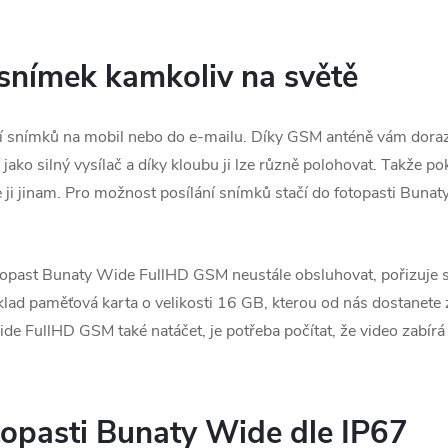
snímek kamkoliv na světě
ání snímků na mobil nebo do e-mailu. Díky GSM anténě vám doraz
jako silný vysílač a díky kloubu ji lze různě polohovat. Takže p
íte ji jinam. Pro možnost posílání snímků stačí do fotopasti Bun
topast Bunaty Wide FullHD GSM neustále obsluhovat, pořizuje s
říklad paměťová karta o velikosti 16 GB, kterou od nás dostanet
de FullHD GSM také natáčet, je potřeba počítat, že video zabírá 
opasti Bunaty Wide dle IP67