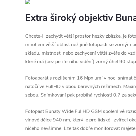
Extra široký objektiv Bun
Chcete-li zachytit větší prostor hezky zblízka, je f
mnohem větší oblast než jiné fotopasti se zorným p
skladu, místnosti nebo zachycení větší zvěře do vzd
které má (bez periferního vidění) zorný úhel 90 stu
Fotoaparát s rozlišením 16 Mpx umí v noci snímat čer
natočí ve FullHD v obou barevných režimech. Maximál
sebou. Snímkování pak probíhá rychlostí 0,7 za seku
Fotopast Bunaty Wide FullHD GSM spolehlivě rozeznává
vlnové délce 940 nm, který je pro lidské i zvířecí ok
ničeho nevšimne. Lze tak dobře monitorovat majetek 