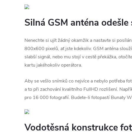
Silná GSM anténa odešle 
Nenechte si ujít žádný okamžik a nastavte si posíl
800x600 pixelů, ať jste kdekoliv. GSM anténa slouží 
slabší signál, nebo mu stojí v cestě překážka, otoč
kartu jakéhokoliv operátora.
Aby se vešlo snímků co nejvíce a nebylo potřeba fo
a to při zachování kvalitního FullHD rozlišení. Nap
pro 16 000 fotografií. Budete-li fotopastí Bunaty Wi
Vodotěsná konstrukce fot