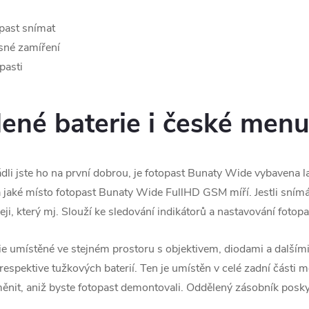
past snímat
esné zamíření
pasti
ené baterie i české men
ládli jste ho na první dobrou, je fotopast Bunaty Wide vybavena
a jaké místo fotopast Bunaty Wide FullHD GSM míří. Jestli sním
, který mj. Slouží ke sledování indikátorů a nastavování fotopa
erie umístěné ve stejném prostoru s objektivem, diodami a dalším
pektive tužkových baterií. Ten je umístěn v celé zadní části 
it, aniž byste fotopast demontovali. Oddělený zásobník poskyt