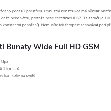
ho počasí i prostředí. Robustní konstrukce má několik vnitřní
dešti nebo větru, protože nese certifikaci IP67. Ta zaručuje 
konstantní ponoření). Nemusíte tak fotopast schovávat pod přístř
asti Bunaty Wide Full HD GSM
6 Mpx
ti 15 metrů
ky kamkoliv na světě
i