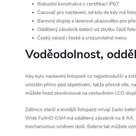
Robustní konstrukce s certifikací IP67
Časovač pro nastavení, od kdy do kdy má foto
Barevný displej a laserové ukazovátko pro př
Oddělený zásobník baterií od zbytku částí foto
Český návod i české a srozumitelné menu
Voděodolnost, odděl
Aby bylo nastavení fotopasti co nejjednodušší a zv
umístěn přímo pod objektivem, takže přesně víte, n
můžete hned zkontrolovat na vestavěném LCD displeji
Zatímco starší a levnější fotopasti mívají často bat
Wide FullHD GSM má oddělený zásobník na 8 AA, res
mechanismus směrem dolů. Baterie tak můžete vyměn