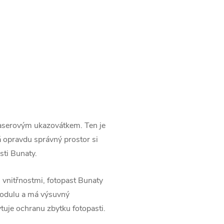
u
 laserovým ukazovátkem. Ten je
á opravdu správný prostor si
sti Bunaty.
i vnitřnostmi, fotopast Bunaty
modulu a má výsuvný
uje ochranu zbytku fotopasti.