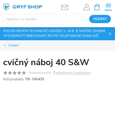
Přejít
NÁKUPNÍ
KOŠÍK
na
obsah
HLEDAT
POZOR! BĚHEM TECHNICKÉ ÚDRŽBY 3.-16.8. JE MOŽNÉ OSOBNÍ
VYZVEDNUTÍ OBJEDNÁVKY JEN PO TELEFONICKÉ DOMLUVĚ.
Ostatní
cvičný náboj 40 S&W
Podrobnosti hodnocení
Neohodnoceno
Kód produktu:
TIP-745435