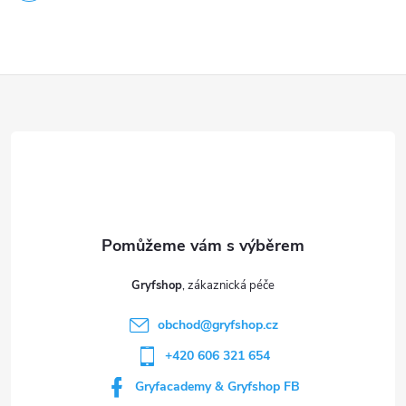
Z
á
p
a
t
Gryfshop
í
obchod
@
gryfshop.cz
+420 606 321 654
Gryfacademy & Gryfshop FB