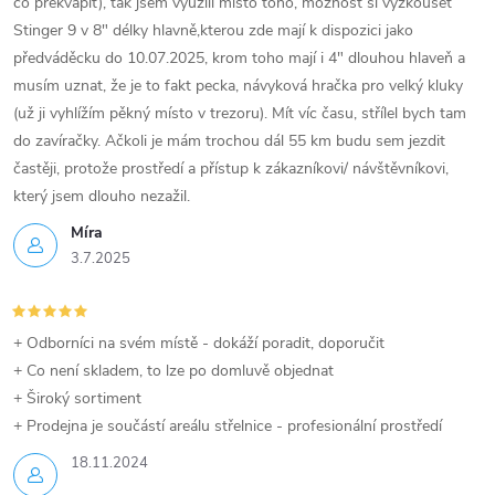
co překvapit), tak jsem využili místo toho, možnost si vyzkoušet
Stinger 9 v 8" délky hlavně,kterou zde mají k dispozici jako
předváděcku do 10.07.2025, krom toho mají i 4" dlouhou hlaveň a
musím uznat, že je to fakt pecka, návyková hračka pro velký kluky
(už ji vyhlížím pěkný místo v trezoru). Mít víc času, střílel bych tam
do zavíračky. Ačkoli je mám trochou dál 55 km budu sem jezdit
častěji, protože prostředí a přístup k zákazníkovi/ návštěvníkovi,
který jsem dlouho nezažil.
Míra
3.7.2025
+ Odborníci na svém místě - dokáží poradit, doporučit
+ Co není skladem, to lze po domluvě objednat
+ Široký sortiment
+ Prodejna je součástí areálu střelnice - profesionální prostředí
18.11.2024