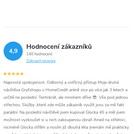
Hodnocení zákazníků
4,9
140 hodnocení
Zobrazit recenze
Naprostá spokojenost. Odborný a vstřícný přístup Moje druhá
návštěva Gryfshopu v HomeCredit aréně sice po více jak 3 letech a
určitě ne poslední. Tentokrát, ale mnohem dříve 😎. Vše pod jednou
střechou. Služby ,které zde může zákazník využít jsou za mě fakt
parádní. Na poslední návštěvě jsem kupoval Glocka 45 a měl jsem
možnost vyzkoušet si u nich zakoupenou zbraň ihned na střelnici,
nicméně Glocka střílím a nosím již dlouhá léta (nemám mě prakticky