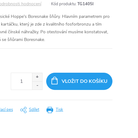
odrobnosti hodnocení
Kód produktu:
TG1405I
klasické Hoppe's Boresnake šňůry. Hlavním parametrem pro
kartáčku, který je zde z kvalitního fosforbronzu a tím
evné čínské náhražky. Po otestování musíme konstatovat,
ká se šňůrami Boresnake.
VLOŽIT DO KOŠÍKU
dací pes
Sdílet
Tisk