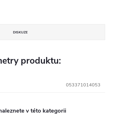
DISKUZE
etry produktu:
053371014053
aleznete v této kategorii