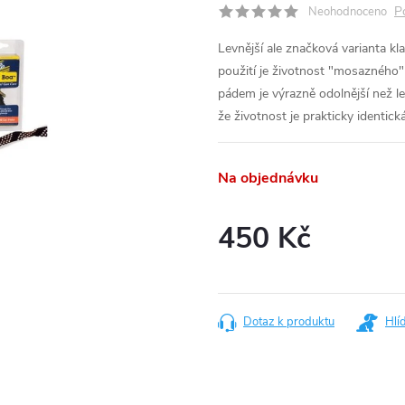
P
Neohodnoceno
Levnější ale značková varianta 
použití je životnost "mosazného" 
pádem je výrazně odolnější než l
že životnost je prakticky identic
Na objednávku
450 Kč
Měrná
cena:
Dotaz k produktu
Hlí