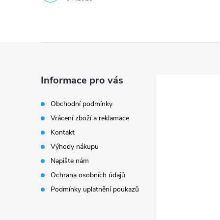
Z
á
Informace pro vás
p
Obchodní podmínky
Vrácení zboží a reklamace
a
Kontakt
t
Výhody nákupu
Napište nám
í
Ochrana osobních údajů
Podmínky uplatnění poukazů