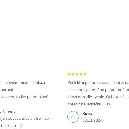
i na svém místě - dokáží
Perfektní přístup všech na střelnic
oporučit
skladem bylo možné po dohodě ob
skladem, to lze po domluvě
zboží dorazilo rychle. Ochota vše v
poradit na jedničku! Díky
ortiment
Kuba
je součástí areálu střelnice -
13.11.2024
lní prostředí