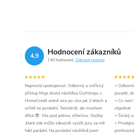
Hodnocení zákazníků
4,9
140 hodnocení
Zobrazit recenze
Naprostá spokojenost. Odborný a vstřícný
+ Odborníc
přístup Moje druhá návštěva Gryfshopu v
poradit, d
HomeCredit aréně sice po více jak 3 letech a
+ Co není 
určitě ne poslední. Tentokrát, ale mnohem
objednat
dříve 😎. Vše pod jednou střechou. Služby
+ Široký s
,které zde může zákazník využít jsou za mě
+ Prodejna 
fakt parádní. Na poslední návštěvě jsem
profesioná