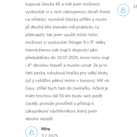
kupoval Glocka 45 a měl jsem možnost
1
vyzkoušet si u nich zakoupenou zbraň ihned
na střelnici, nicméně Glocka střílím a nosím
již dlouhá léta (nemám mě prakticky co
překvapit), tak jsem využili místo toho,
možnost si vyzkoušet Stinger 9 v 8" délky
hlavně,kterou zde mají k dispozici jako
předváděcku do 10.07.2025, krom toho mají
i 4" dlouhou hlaveň a musím uznat, že je to
fakt pecka, návyková hračka pro velký kluky
(už ji vyhlížím pěkný místo v trezoru). Mít víc
času, střílel bych tam do zavíračky. Ačkoli je
mám trochou dál 55 km budu sem jezdit
častěji, protože prostředí a přístup k
zákazníkovi/ návštěvníkovi, který jsem
dlouho nezažil.
Míra
3.7.2025