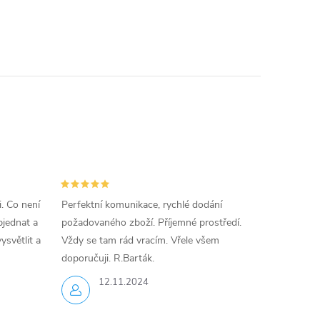
i. Co není
Perfektní komunikace, rychlé dodání
jednat a
požadovaného zboží. Příjemné prostředí.
ysvětlit a
Vždy se tam rád vracím. Vřele všem
doporučuji. R.Barták.
12.11.2024