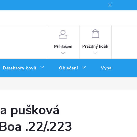
Podmínky uplatnění poukazů
NÁKUPNÍ
KOŠÍK
Prázdný košík
Přihlášení
Detektory kovů
Oblečení
Vybavení
ůra pušková
Boa .22/.223