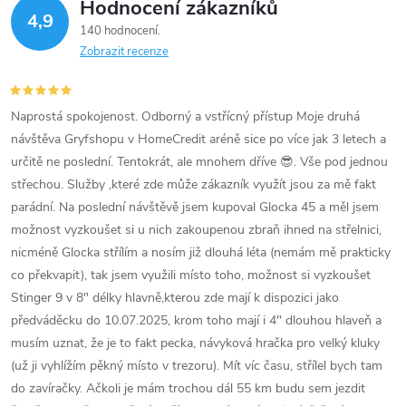
Hodnocení zákazníků
4,9
140 hodnocení
Zobrazit recenze
Naprostá spokojenost. Odborný a vstřícný přístup Moje druhá
návštěva Gryfshopu v HomeCredit aréně sice po více jak 3 letech a
určitě ne poslední. Tentokrát, ale mnohem dříve 😎. Vše pod jednou
střechou. Služby ,které zde může zákazník využít jsou za mě fakt
parádní. Na poslední návštěvě jsem kupoval Glocka 45 a měl jsem
možnost vyzkoušet si u nich zakoupenou zbraň ihned na střelnici,
nicméně Glocka střílím a nosím již dlouhá léta (nemám mě prakticky
co překvapit), tak jsem využili místo toho, možnost si vyzkoušet
Stinger 9 v 8" délky hlavně,kterou zde mají k dispozici jako
předváděcku do 10.07.2025, krom toho mají i 4" dlouhou hlaveň a
musím uznat, že je to fakt pecka, návyková hračka pro velký kluky
(už ji vyhlížím pěkný místo v trezoru). Mít víc času, střílel bych tam
do zavíračky. Ačkoli je mám trochou dál 55 km budu sem jezdit