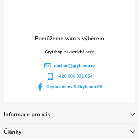
á
p
a
t
Gryfshop
í
obchod
@
gryfshop.cz
+420 606 321 654
Gryfacademy & Gryfshop FB
Informace pro vás
Články