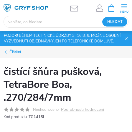
Přejít
NÁKUPNÍ
KOŠÍK
na
obsah
HLEDAT
POZOR! BĚHEM TECHNICKÉ ÚDRŽBY 3.-16.8. JE MOŽNÉ OSOBNÍ
VYZVEDNUTÍ OBJEDNÁVKY JEN PO TELEFONICKÉ DOMLUVĚ.
Čištění
čistící šňůra pušková,
TetraBore Boa,
.270/284/7mm
Podrobnosti hodnocení
Neohodnoceno
Kód produktu:
TG1415I