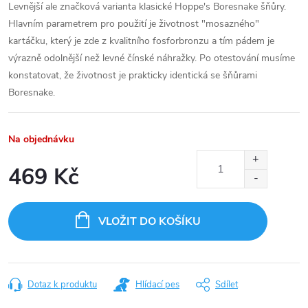
Levnější ale značková varianta klasické Hoppe's Boresnake šňůry.
Hlavním parametrem pro použití je životnost "mosazného"
kartáčku, který je zde z kvalitního fosforbronzu a tím pádem je
výrazně odolnější než levné čínské náhražky. Po otestování musíme
konstatovat, že životnost je prakticky identická se šňůrami
Boresnake.
Na objednávku
469 Kč
Měrná
cena:
VLOŽIT DO KOŠÍKU
Dotaz k produktu
Hlídací pes
Sdílet