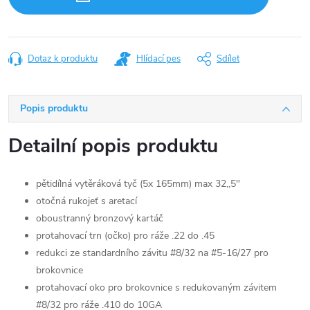
Dotaz k produktu
Hlídací pes
Sdílet
Popis produktu
Detailní popis produktu
pětidílná vytěráková tyč (5x 165mm) max 32,,5"
otočná rukojeť s aretací
oboustranný bronzový kartáč
protahovací trn (očko) pro ráže .22 do .45
redukci ze standardního závitu #8/32 na #5-16/27 pro
brokovnice
protahovací oko pro brokovnice s redukovaným závitem
#8/32 pro ráže .410 do 10GA