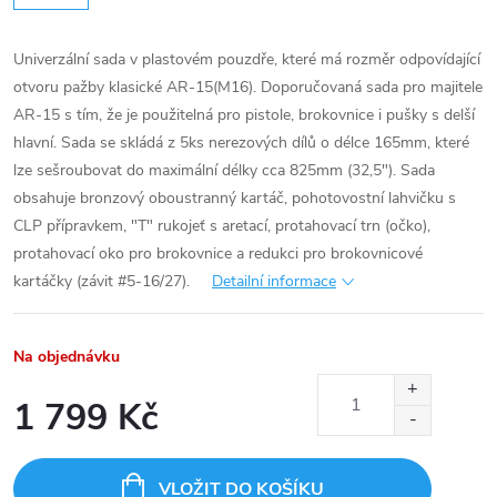
Univerzální sada v plastovém pouzdře, které má rozměr odpovídající
otvoru pažby klasické AR-15(M16). Doporučovaná sada pro majitele
AR-15 s tím, že je použitelná pro pistole, brokovnice i pušky s delší
hlavní. Sada se skládá z 5ks nerezových dílů o délce 165mm, které
lze sešroubovat do maximální délky cca 825mm (32,5"). Sada
obsahuje bronzový oboustranný kartáč, pohotovostní lahvičku s
CLP přípravkem, "T" rukojeť s aretací, protahovací trn (očko),
protahovací oko pro brokovnice a redukci pro brokovnicové
kartáčky (závit #5-16/27).
Detailní informace
Na objednávku
1 799 Kč
Měrná
cena:
VLOŽIT DO KOŠÍKU