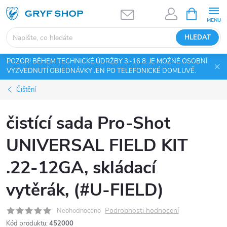
Přejít
NÁKUPNÍ
KOŠÍK
na
obsah
HLEDAT
POZOR! BĚHEM TECHNICKÉ ÚDRŽBY 3.-16.8. JE MOŽNÉ OSOBNÍ
VYZVEDNUTÍ OBJEDNÁVKY JEN PO TELEFONICKÉ DOMLUVĚ.
Čištění
čistící sada Pro-Shot
UNIVERSAL FIELD KIT
.22-12GA, skládací
vytěrák, (#U-FIELD)
Podrobnosti hodnocení
Neohodnoceno
Kód produktu:
452000