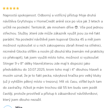
Naprostá spokojenost. Odborný a vstřícný přístup Moje druhá
návštěva Gryfshopu v HomeCredit aréně sice po více jak 3 letech a
určitě ne poslední. Tentokrát, ale mnohem dříve 😎. Vše pod jednou
střechou. Služby ,které zde může zákazník využít jsou za mě fakt
parádní. Na poslední návštěvě jsem kupoval Glocka 45 a měl jsem
možnost vyzkoušet si u nich zakoupenou zbraň ihned na střelnici,
nicméně Glocka střílím a nosím již dlouhá léta (nemám mě prakticky
co překvapit), tak jsem využili místo toho, možnost si vyzkoušet
Stinger 9 v 8" délky hlavně,kterou zde mají k dispozici jako
předváděcku do 10.07.2025, krom toho mají i 4" dlouhou hlaveň a
musím uznat, že je to fakt pecka, návyková hračka pro velký kluky
(už ji vyhlížím pěkný místo v trezoru). Mít víc času, střílel bych tam
do zavíračky. Ačkoli je mám trochou dál 55 km budu sem jezdit
častěji, protože prostředí a přístup k zákazníkovi/ návštěvníkovi,
který jsem dlouho nezažil.
Míra