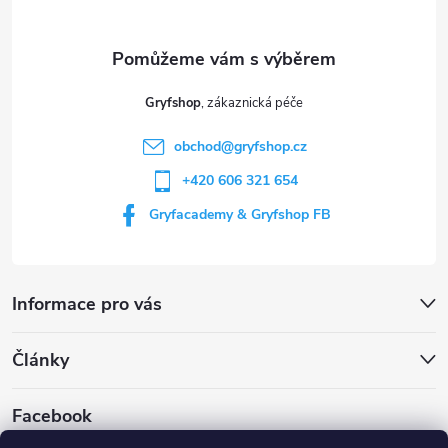
a
t
Gryfshop
í
obchod
@
gryfshop.cz
+420 606 321 654
Gryfacademy & Gryfshop FB
Informace pro vás
Články
Facebook