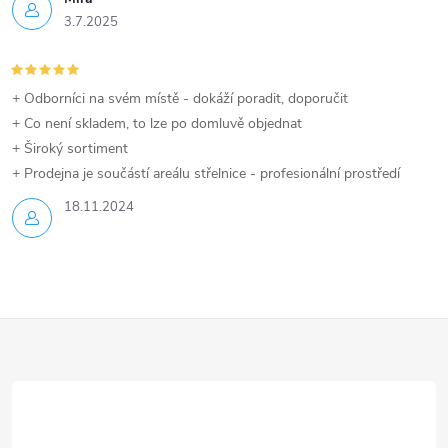
3.7.2025
+ Odborníci na svém místě - dokáží poradit, doporučit
+ Co není skladem, to lze po domluvě objednat
+ Široký sortiment
+ Prodejna je součástí areálu střelnice - profesionální prostředí
18.11.2024
Z
á
p