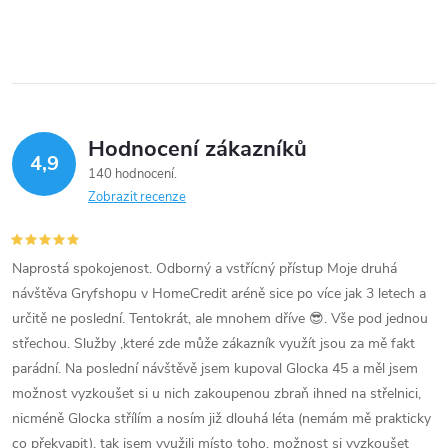
Hodnocení zákazníků
4,9
140 hodnocení
Zobrazit recenze
Naprostá spokojenost. Odborný a vstřícný přístup Moje druhá
návštěva Gryfshopu v HomeCredit aréně sice po více jak 3 letech a
určitě ne poslední. Tentokrát, ale mnohem dříve 😎. Vše pod jednou
střechou. Služby ,které zde může zákazník využít jsou za mě fakt
parádní. Na poslední návštěvě jsem kupoval Glocka 45 a měl jsem
možnost vyzkoušet si u nich zakoupenou zbraň ihned na střelnici,
nicméně Glocka střílím a nosím již dlouhá léta (nemám mě prakticky
co překvapit), tak jsem využili místo toho, možnost si vyzkoušet