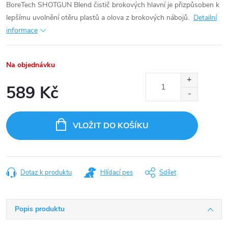
BoreTech SHOTGUN Blend čistič brokových hlavní je přizpůsoben k
lepšímu uvolnění otěru plastů a olova z brokových nábojů.
Detailní
informace
Na objednávku
589 Kč
Měrná
cena:
VLOŽIT DO KOŠÍKU
Dotaz k produktu
Hlídací pes
Sdílet
Popis produktu