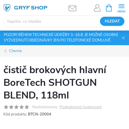
Přejít
NÁKUPNÍ
KOŠÍK
na
obsah
HLEDAT
POZOR! BĚHEM TECHNICKÉ ÚDRŽBY 3.-16.8. JE MOŽNÉ OSOBNÍ
VYZVEDNUTÍ OBJEDNÁVKY JEN PO TELEFONICKÉ DOMLUVĚ.
Chemie
čistič brokových hlavní
BoreTech SHOTGUN
BLEND, 118ml
Podrobnosti hodnocení
Neohodnoceno
Kód produktu:
BTCN-20004