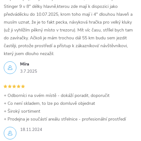
Stinger 9 v 8" délky hlavně,kterou zde mají k dispozici jako
předváděcku do 10.07.2025, krom toho mají i 4" dlouhou hlaveň a
musím uznat, že je to fakt pecka, návyková hračka pro velký kluky
(už ji vyhlížím pěkný místo v trezoru). Mít víc času, střílel bych tam
do zavíračky. Ačkoli je mám trochou dál 55 km budu sem jezdit
častěji, protože prostředí a přístup k zákazníkovi/ návštěvníkovi,
který jsem dlouho nezažil.
Míra
3.7.2025
+ Odborníci na svém místě - dokáží poradit, doporučit
+ Co není skladem, to lze po domluvě objednat
+ Široký sortiment
+ Prodejna je součástí areálu střelnice - profesionální prostředí
18.11.2024