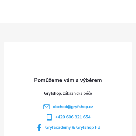
Z
á
p
a
t
Gryfshop
í
obchod
@
gryfshop.cz
+420 606 321 654
Gryfacademy & Gryfshop FB