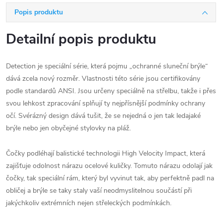
Popis produktu
Detailní popis produktu
Detection je speciální série, která pojmu „ochranné sluneční brýle“
dává zcela nový rozměr. Vlastnosti této série jsou certifikovány
podle standardů ANSI. Jsou určeny speciálně na střelbu, takže i přes
svou lehkost zpracování splňují ty nejpřísnější podmínky ochrany
očí. Svérázný design dává tušit, že se nejedná o jen tak ledajaké
brýle nebo jen obyčejné stylovky na pláž.
Čočky podléhají balistické technologii High Velocity Impact, která
zajišťuje odolnost nárazu ocelové kuličky. Tomuto nárazu odolají jak
čočky, tak speciální rám, který byl vyvinut tak, aby perfektně padl na
obličej a brýle se taky staly vaší neodmyslitelnou součástí při
jakýchkoliv extrémních nejen střeleckých podmínkách.