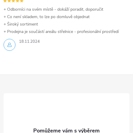
+ Odborníci na svém místě - dokáží poradit, doporučit
+ Co není skladem, to lze po domluvě objednat
+ Široký sortiment
+ Prodejna je součástí areálu střelnice - profesionální prostředí
18.11.2024
Z
á
p
a