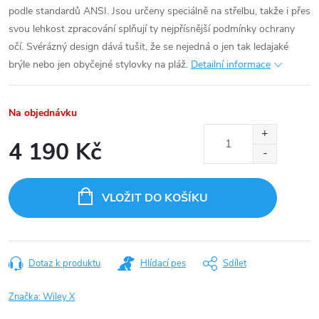
podle standardů ANSI. Jsou určeny speciálně na střelbu, takže i přes
svou lehkost zpracování splňují ty nejpřísnější podmínky ochrany
očí. Svérázný design dává tušit, že se nejedná o jen tak ledajaké
brýle nebo jen obyčejné stylovky na pláž.
Detailní informace
Na objednávku
4 190 Kč
Měrná
cena:
VLOŽIT DO KOŠÍKU
Dotaz k produktu
Hlídací pes
Sdílet
Značka:
Wiley X