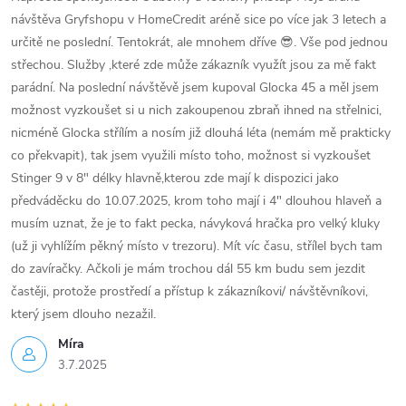
návštěva Gryfshopu v HomeCredit aréně sice po více jak 3 letech a
určitě ne poslední. Tentokrát, ale mnohem dříve 😎. Vše pod jednou
střechou. Služby ,které zde může zákazník využít jsou za mě fakt
parádní. Na poslední návštěvě jsem kupoval Glocka 45 a měl jsem
možnost vyzkoušet si u nich zakoupenou zbraň ihned na střelnici,
nicméně Glocka střílím a nosím již dlouhá léta (nemám mě prakticky
co překvapit), tak jsem využili místo toho, možnost si vyzkoušet
Stinger 9 v 8" délky hlavně,kterou zde mají k dispozici jako
předváděcku do 10.07.2025, krom toho mají i 4" dlouhou hlaveň a
musím uznat, že je to fakt pecka, návyková hračka pro velký kluky
(už ji vyhlížím pěkný místo v trezoru). Mít víc času, střílel bych tam
do zavíračky. Ačkoli je mám trochou dál 55 km budu sem jezdit
častěji, protože prostředí a přístup k zákazníkovi/ návštěvníkovi,
který jsem dlouho nezažil.
Míra
3.7.2025