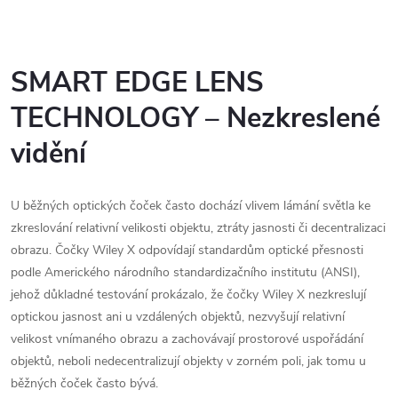
SMART EDGE LENS
TECHNOLOGY – Nezkreslené
vidění
U běžných optických čoček často dochází vlivem lámání světla ke
zkreslování relativní velikosti objektu, ztráty jasnosti či decentralizaci
obrazu. Čočky Wiley X odpovídají standardům optické přesnosti
podle Amerického národního standardizačního institutu (ANSI),
jehož důkladné testování prokázalo, že čočky Wiley X nezkreslují
optickou jasnost ani u vzdálených objektů, nezvyšují relativní
velikost vnímaného obrazu a zachovávají prostorové uspořádání
objektů, neboli nedecentralizují objekty v zorném poli, jak tomu u
běžných čoček často bývá.