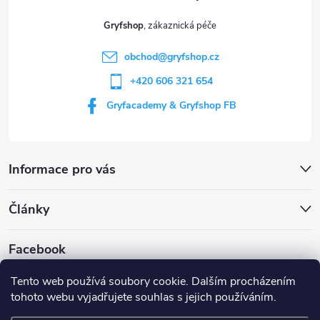
t
Gryfshop
í
obchod
@
gryfshop.cz
+420 606 321 654
Gryfacademy & Gryfshop FB
Informace pro vás
Články
Facebook
Tento web používá soubory cookie. Dalším procházením
tohoto webu vyjadřujete souhlas s jejich používáním.
Web Gryf Academy
Rezervace střelnice