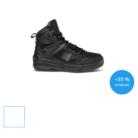
–25 %
3 700 Kč