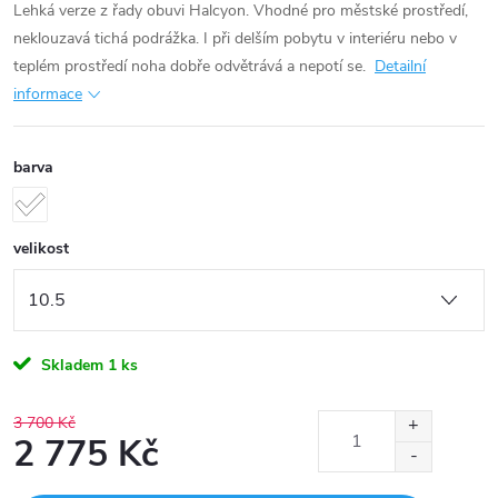
Lehká verze z řady obuvi Halcyon. Vhodné pro městské prostředí,
neklouzavá tichá podrážka. I při delším pobytu v interiéru nebo v
teplém prostředí noha dobře odvětrává a nepotí se.
Detailní
informace
barva
velikost
Skladem
1 ks
3 700 Kč
2 775 Kč
Měrná