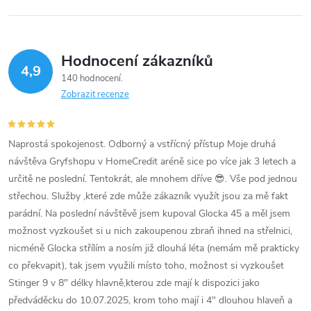
Hodnocení zákazníků
4,9
140 hodnocení
Zobrazit recenze
Naprostá spokojenost. Odborný a vstřícný přístup Moje druhá
návštěva Gryfshopu v HomeCredit aréně sice po více jak 3 letech a
určitě ne poslední. Tentokrát, ale mnohem dříve 😎. Vše pod jednou
střechou. Služby ,které zde může zákazník využít jsou za mě fakt
parádní. Na poslední návštěvě jsem kupoval Glocka 45 a měl jsem
možnost vyzkoušet si u nich zakoupenou zbraň ihned na střelnici,
nicméně Glocka střílím a nosím již dlouhá léta (nemám mě prakticky
co překvapit), tak jsem využili místo toho, možnost si vyzkoušet
Stinger 9 v 8" délky hlavně,kterou zde mají k dispozici jako
předváděcku do 10.07.2025, krom toho mají i 4" dlouhou hlaveň a