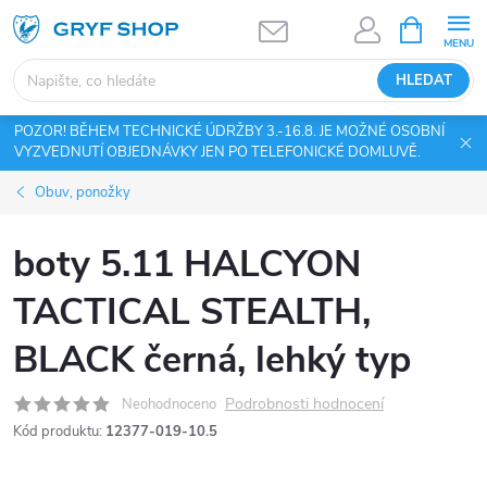
Přejít
NÁKUPNÍ
KOŠÍK
na
obsah
HLEDAT
POZOR! BĚHEM TECHNICKÉ ÚDRŽBY 3.-16.8. JE MOŽNÉ OSOBNÍ
VYZVEDNUTÍ OBJEDNÁVKY JEN PO TELEFONICKÉ DOMLUVĚ.
Obuv, ponožky
boty 5.11 HALCYON
TACTICAL STEALTH,
BLACK černá, lehký typ
Podrobnosti hodnocení
Neohodnoceno
Kód produktu:
12377-019-10.5