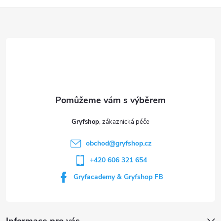
Z
á
p
a
t
Gryfshop
í
obchod
@
gryfshop.cz
+420 606 321 654
Gryfacademy & Gryfshop FB