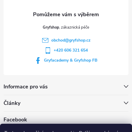
a
t
Gryfshop
í
obchod
@
gryfshop.cz
+420 606 321 654
Gryfacademy & Gryfshop FB
Informace pro vás
Články
Facebook