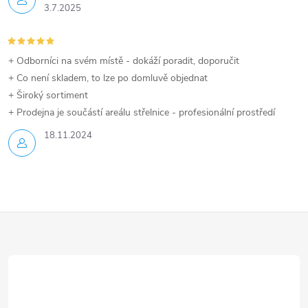
3.7.2025
+ Odborníci na svém místě - dokáží poradit, doporučit
+ Co není skladem, to lze po domluvě objednat
+ Široký sortiment
+ Prodejna je součástí areálu střelnice - profesionální prostředí
18.11.2024
Z
á
p