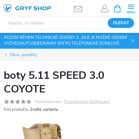
Přejít
NÁKUPNÍ
KOŠÍK
na
obsah
HLEDAT
POZOR! BĚHEM TECHNICKÉ ÚDRŽBY 3.-16.8. JE MOŽNÉ OSOBNÍ
VYZVEDNUTÍ OBJEDNÁVKY JEN PO TELEFONICKÉ DOMLUVĚ.
Obuv, ponožky
boty 5.11 SPEED 3.0
COYOTE
Podrobnosti hodnocení
Neohodnoceno
Kód produktu:
Zvolte variantu