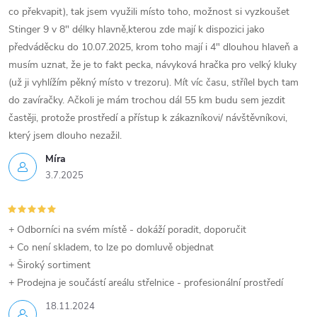
co překvapit), tak jsem využili místo toho, možnost si vyzkoušet
Stinger 9 v 8" délky hlavně,kterou zde mají k dispozici jako
předváděcku do 10.07.2025, krom toho mají i 4" dlouhou hlaveň a
musím uznat, že je to fakt pecka, návyková hračka pro velký kluky
(už ji vyhlížím pěkný místo v trezoru). Mít víc času, střílel bych tam
do zavíračky. Ačkoli je mám trochou dál 55 km budu sem jezdit
častěji, protože prostředí a přístup k zákazníkovi/ návštěvníkovi,
který jsem dlouho nezažil.
Míra
3.7.2025
+ Odborníci na svém místě - dokáží poradit, doporučit
+ Co není skladem, to lze po domluvě objednat
+ Široký sortiment
+ Prodejna je součástí areálu střelnice - profesionální prostředí
18.11.2024