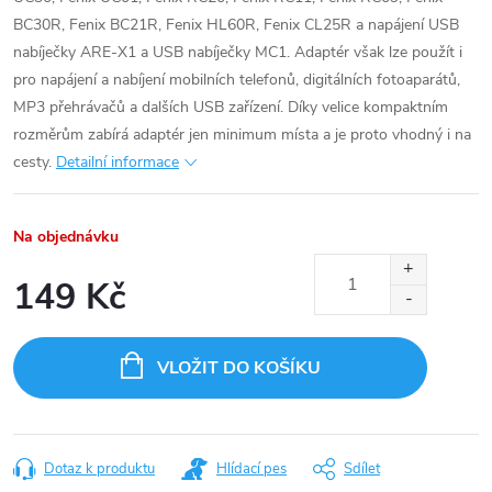
BC30R, Fenix BC21R, Fenix HL60R, Fenix CL25R a napájení USB
nabíječky ARE-X1 a USB nabíječky MC1. Adaptér však lze použít i
pro napájení a nabíjení mobilních telefonů, digitálních fotoaparátů,
MP3 přehrávačů a dalších USB zařízení.
Díky velice kompaktním
rozměrům zabírá adaptér jen minimum místa a je proto vhodný i na
cesty.
Detailní informace
Na objednávku
149 Kč
Měrná
cena:
VLOŽIT DO KOŠÍKU
Dotaz k produktu
Hlídací pes
Sdílet