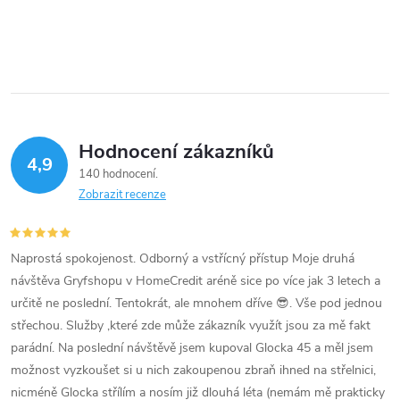
Hodnocení zákazníků
4,9
140 hodnocení
Zobrazit recenze
Naprostá spokojenost. Odborný a vstřícný přístup Moje druhá
návštěva Gryfshopu v HomeCredit aréně sice po více jak 3 letech a
určitě ne poslední. Tentokrát, ale mnohem dříve 😎. Vše pod jednou
střechou. Služby ,které zde může zákazník využít jsou za mě fakt
parádní. Na poslední návštěvě jsem kupoval Glocka 45 a měl jsem
možnost vyzkoušet si u nich zakoupenou zbraň ihned na střelnici,
nicméně Glocka střílím a nosím již dlouhá léta (nemám mě prakticky