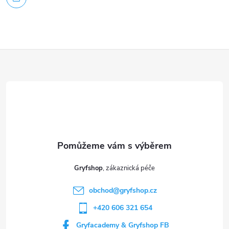
Z
á
p
a
t
Gryfshop
í
obchod
@
gryfshop.cz
+420 606 321 654
Gryfacademy & Gryfshop FB